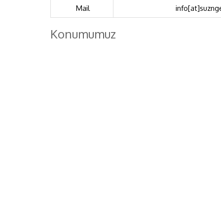
Mail
info[at]suzn
Konumumuz