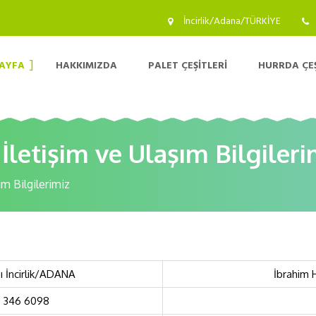
İncirlik/Adana/TÜRKİYE
AYFA
HAKKIMIZDA
PALET ÇEŞITLERI
HURRDA ÇEŞ
letişim ve Ulaşım Bilgileri
m Bilgilerimiz
ğı İncirlik/ADANA
İbrahim 
 346 6098