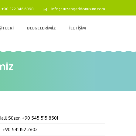
+90 322 346 6098
info@suzengeridonusum.com
ITLERI
BELGELERIMIZ
İLETIŞIM
miz
Halil Süzen +90 545 515 8501
+90 541 152 2602